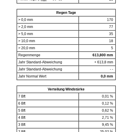
max
Regen Tage
> 0,0 mm
170
> 2,0 mm
77
> 5,0 mm
35
> 10,0 mm
18
> 20,0 mm
5
Regenmenge
613,800 mm
Jahr Standard-Abweichung
+ 613,8 mm
Jahr Standard-Abweichung
- -
Jahr Normal Wert
0,0 mm
Verteilung Windstärke
7 Bft
0,01 %
6 Bft
0,12 %
5 Bft
0,62 %
4 Bft
2,71 %
3 Bft
9,45 %
2 Bft
25,02 %