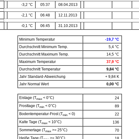
-3,2 °C
05:37
08.04.2013
-2,1 °C
06:48
12.11.2013
-0,1 °C
06:45
31.10.2013
Minimum Temperatur
-19,7 °C
Durchschnitt Minimum Temp.
5,4 °C
Durchschnitt Maximum Temp.
14,5 °C
Maximum Temperatur
37,9 °C
Durchschnitt Temperatur
9,84 °C
Jahr Standard-Abweichung
+ 9,84 K
Jahr Normal Wert
0,00 °C
Eistage (T
< 0°C)
24
max
Frosttage (T
< 0°C)
89
min
Bodentemperatur-Frost (T
< 0)
22
min
Kalte Tage (T
< 10°C)
136
max
Sommertage (T
>= 25°C)
70
max
Heiße Tage (T
>= 30°C)
18