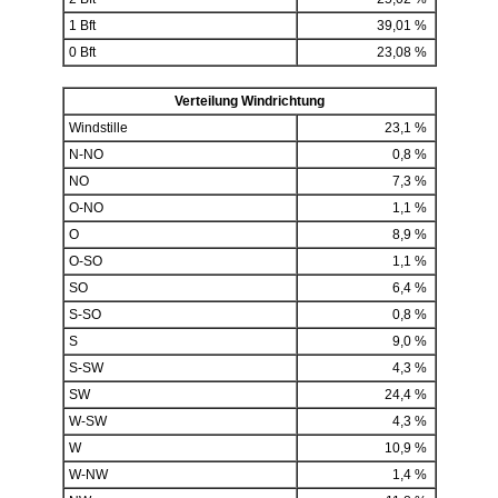
1 Bft
39,01 %
0 Bft
23,08 %
Verteilung Windrichtung
Windstille
23,1 %
N-NO
0,8 %
NO
7,3 %
O-NO
1,1 %
O
8,9 %
O-SO
1,1 %
SO
6,4 %
S-SO
0,8 %
S
9,0 %
S-SW
4,3 %
SW
24,4 %
W-SW
4,3 %
W
10,9 %
W-NW
1,4 %