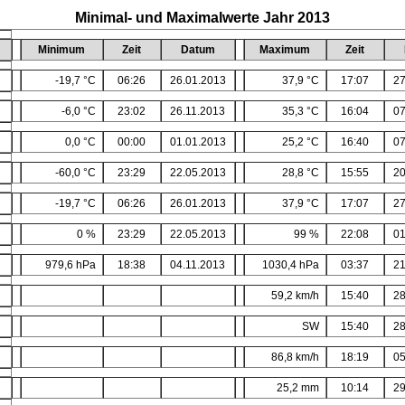
Minimal- und Maximalwerte Jahr 2013
Minimum
Zeit
Datum
Maximum
Zeit
-19,7 °C
06:26
26.01.2013
37,9 °C
17:07
27
-6,0 °C
23:02
26.11.2013
35,3 °C
16:04
07
0,0 °C
00:00
01.01.2013
25,2 °C
16:40
07
-60,0 °C
23:29
22.05.2013
28,8 °C
15:55
20
-19,7 °C
06:26
26.01.2013
37,9 °C
17:07
27
0 %
23:29
22.05.2013
99 %
22:08
01
979,6 hPa
18:38
04.11.2013
1030,4 hPa
03:37
21
59,2 km/h
15:40
28
SW
15:40
28
86,8 km/h
18:19
05
25,2 mm
10:14
29