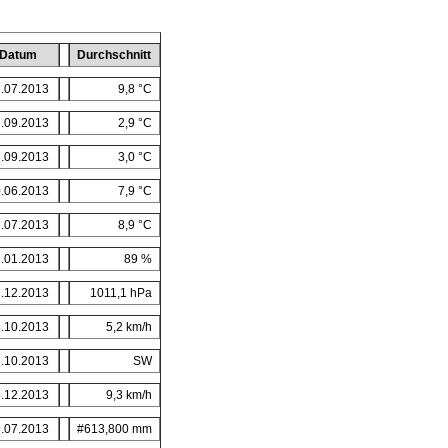
Datum
Durchschnitt
.07.2013
9,8 °C
.09.2013
2,9 °C
.09.2013
3,0 °C
.06.2013
7,9 °C
.07.2013
8,9 °C
.01.2013
89 %
.12.2013
1011,1 hPa
.10.2013
5,2 km/h
.10.2013
SW
.12.2013
9,3 km/h
.07.2013
#613,800 mm